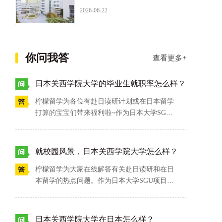
2026-06-22
你问我答
查看更多+
日本关西学院大学的毕业生就职率怎么样？
柠檬留学为各位有赴日读研计划或在日本留学
打算的宝宝们带来福利啦~作为日本大学SGU
项目的成员之一，日本关西学院大学的毕业生
就职率也是相当可观。以2019级毕业生为例，
关西学院大学毕业生综合就职率高达99.7%，
就校园风景，日本关西学院大学怎么样？
情况相对好。其中，毕业生对所在职场的满足
柠檬留学为大家在线解答有关赴日读研和在日
度达到了95.9%，可以说是充分实现了人生目
本留学的热点问题。作为日本大学SGU项目的
标和理想价值。有关日本关西学院大学的更多
重要成员之一，日本关西学院大学的校园风景
信息，请大家多多咨询柠檬留学吧~
怎么样呢？答案是答案是学校建筑群为经典的
西班牙布道院风格，其周围有240种约5万余棵
日本关西学院大学在日本怎么样？