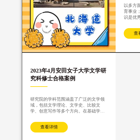
以多方
育事业
识是优
和社会
研究院
查
2023年4月安田女子大学文学研
究科修士合格案例
研究院的学科范围涵盖了广泛的文学领
域，包括文学理论、文学史、比较文
学、创意写作等多个方向。在基础学科
层面，文学研究科涉及文学的核心理论
和方法，包括文学批评、文学史研究、
查看详情
比较文学研究等。学生将通过深入学习
这些学科，培养批判性思维和文学创作