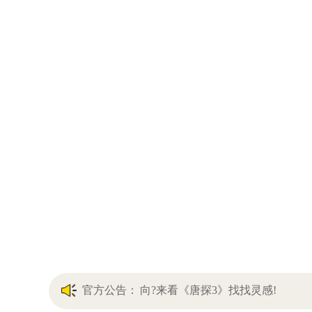
日本留学:研究计划没方向?来看《唐探3》找找灵感!
官方公告：