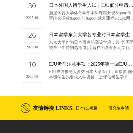
30
日本外国人留学生入试｜EJU低分申请日本鹿屋体育大学本科
鹿屋体育大学体育学部本科课程开设&quot;体
2025-10
育综合课程&quot;与&quot;武道课程&quot;两
本科方向，形成特色鲜明的教育体系。体育综
合课程面向运动科学支持、青少年训练指导、
26
终身健康促进等多元化职业路径，
日本留学东京大学各专业对日本留学生考试
东京大学作为日本顶尖的高等学府，其“外国
2025-10
校毕业生特别选考”制度旨在为具有多元文化
景的国际学生提供入学机会。该制度对日本留
学考试（eju）的要求体现了选拔的严谨性与灵
10
活性并重的特点。东京大学eju成绩要求申请者
EJU考前注意事项：2025年第一回EJU日本留学试验将于6月15日开考
提交规定分数的eju成绩作为学术能力的重要证
EJU成绩被绝大多数日本大学采用，直接影响
明
2025-06
本留学生的名校入学资格，是评估考生学术能
力的关键标准。其实，很多学生已经是经历了
一年甚至更多时间的备考
友情链接 LINKS:
日本sgu项目
研究生申请