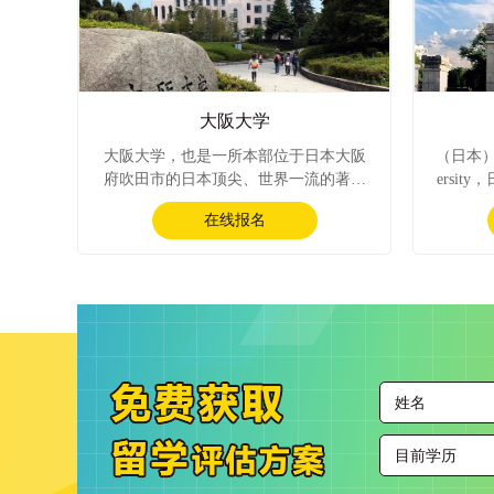
大（英文：The University of Tokyo；日
がく）
文平假名：とうきょうだいがく）。
日本文
顶尖校
会成员
为日本
都享有
大阪大学
大阪大学，也是一所本部位于日本大阪
（日本）东
府吹田市的日本顶尖、世界一流的著名
ersi
研究型综合国立大学。在日本关西地
简称东
在线报名
区，大阪大学是与京都大学一道在各个
市。是
领域都起着重要作用的旧帝国大学。20
综合国
20年最新QS世界大学排名全球第71位。
北地方
阪大创建于1931年，最初名为大阪帝国
20最新
大学，是第六所旧帝国大学。二战后，
学排名世
正式更名为大阪大学。大阪大学是日本
然科学
文部科学省设立的超级国际化大学计划
工程、
A类顶尖校和指定国立大学。大阪大学
学科均
的校友涵盖了诺贝尔奖、沃尔夫奖、拉
北大学同
斯克奖、日本文化功劳勋章、日本学士
本大学
院恩赐奖、日本学士院奖等得主。日本
认为自
大学研究生申请（赴日读研）中，柠檬