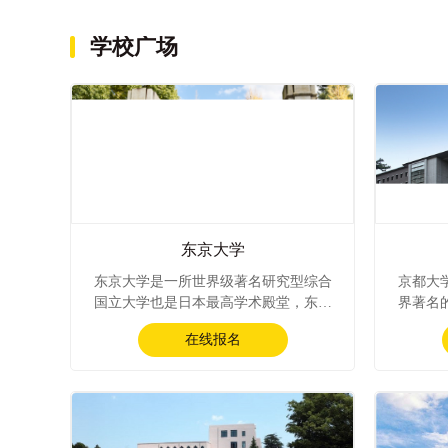
学校广场
东京大学
东京大学是一所世界级著名研究型综合
京都大学
国立大学也是日本最高学术殿堂，东京
界著名
大学创办于1877年，位于日本东京都文
位于日
在线报名
京区。东京大学等同于日本的富士山，
年，京
是日本的象征是学术的巅峰是研究的中
（亚洲
心。截止到2016年10月，东京大学有11
学），2
位诺贝尔奖学位授予者。2020年最新QS
位。京都
排名东京大学第22。东京大学，简称东
o Uni