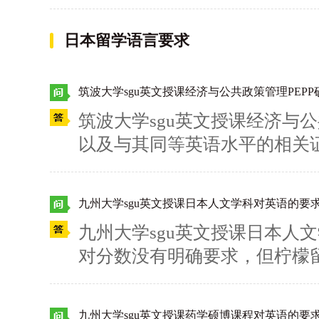
都大学开设了sgu英文授课之
8.2万日元入学金，学费有硕博之
日本留学语言要求
, 博士53.58万日元/年。
柠檬留学吧~
筑波大学sgu英文授课经济与公共政策管理PEP
筑波大学sgu英文授课经济与公
以及与其同等英语水平的相关
托福100+。柠檬留学建议：托业
江在线为各位有去日本留学计
九州大学sgu英文授课日本人文学科对英语的要
啦，想要了解更多有关日本大
九州大学sgu英文授课日本人
~
对分数没有明确要求，但柠檬留学
思6.5+。 有关日本留学、赴
是你想了解的呢？快来咨询柠
九州大学sgu英文授课药学硕博课程对英语的要