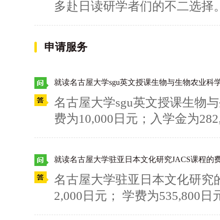
多赴日读研学者们的不二选择
力考试的证书、NAT-TEST的
时间是什么时候呢？答案是每年
证书等都可。5. 护照照片页
关日本语言学校的问题，请大
没有护照，需要尽快去办理。6
申请服务
的，需要刻名字的繁体字。7. 
冠照片，建议同学们穿正装。8
就读名古屋大学sgu英文授课生物与生物农业科
期的证明：原则上空白期超过
名古屋大学sgu英文授课生物
料，因每个人情况不同，因此需
费为10,000日元；入学金为282
明、晚入学证明或退学证明等
关日本留学、赴日读研和日本
据个人情况来开具。有关日本留
的呢？留言给柠檬留学吧~
目，还有哪些是你想了解的呢
就读名古屋大学驻亚日本文化研究JACS课程的
名古屋大学驻亚日本文化研究的申
2,000日元； 学费为535,80
本留学、赴日读研和日本大学S