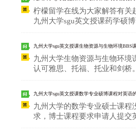
柠檬留学在线为大家解答有关
九州大学sgu英文授课药学硕
证，认可托福、托业成绩，包括TOEFL-
TOEIC Listening &amp;amp; Re
九州大学sgu英文授课生物资源与生物环境BB
方建议分数： TOEFL-iBT: 52, TOE
九州大学生物资源与生物环境
mp;amp;Reading: 500、TO
认可雅思、托福、托业和剑桥
+、托福89+。 有关日本大学
檬留学建议：托业800+、托福8
呢？快来咨询柠檬留学吧~
日读研、日本大学SGU项目
九州大学sgu英文授课数学专业硕博课程对英语
柠檬留学吧~
九州大学的数学专业硕士课程
求，博士课程要求申请人提交
求。 柠檬留学建议提交托业、