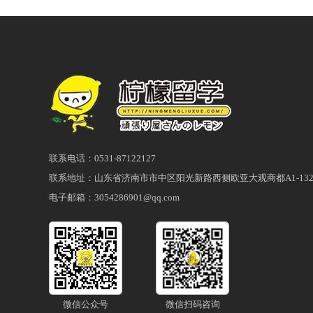
留学吧~
处国际交流会所，分别是常规
交流会所。其中常规交流会所每
民币约2000元），寝具费是20
月。共设置学生宿舍52间，
室以及厕所等基础设备。琵琶
学宿舍之一的“BKC国际交流会
民币约2300元）每月、寝具费2
联系电话：0531-87122127
（折合人民币约2800元）每月
联系地址：山东省济南市市中区阳光新路西侧欧亚大观商都A1-132
电子邮箱：3054286901@qq.com
600日元（折合人民币约36元
约30元）每次。会所内设置有
教师用房7间。并设置有公用
命馆大学的更多信息，请大家
微信公众号
微信扫码咨询