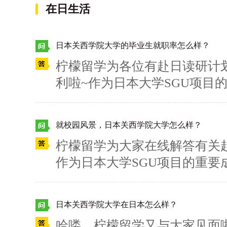
00+、托福89+、雅思6.5+
在日生活
GU项目，还有哪些是你想了解
日本关西学院大学的毕业生就职率怎么样？
柠檬留学为各位有赴日读研计
利啦~作为日本大学SGU项目
业生就职率也是相当可观。以2
业生综合就职率高达99.7%
就校园风景，日本关西学院大学怎么样？
场的满足度达到了95.9%，
柠檬留学为大家在线解答有关
值。有关日本关西学院大学的
作为日本大学SGU项目的重
吧~
风景怎么样呢？答案是答案是
格，其周围有240种约5万余
日本关西学院大学在日本怎么样？
化遗产。有关日本关西学院大
哈喽，柠檬留学又与大家见面