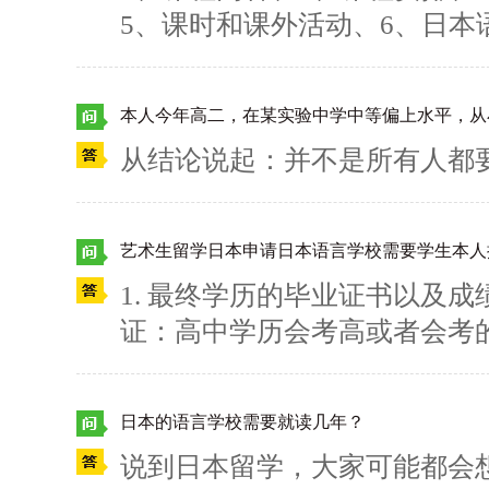
5、课时和课外活动、6、日本
语言学校有可能不能申请留学
人数与教员学生比率、8、基础
是否在名单上之后再申请。有
学费、有关日本留学、赴日读
GU项目，还有哪些是你想了解
你想了解的呢？请多多咨询柠
从结论说起：并不是所有人都
艺术生留学日本申请日本语言学校需要学生本人
1. 最终学历的毕业证书以及成
证：高中学历会考高或者会考
的认证。3. 日语学时证明原件
间即可，但是根据同学们要走
日本的语言学校需要就读几年？
同。比如有些语言学校要求18
说到日本留学，大家可能都会
己要走的语言学校的要求来开具