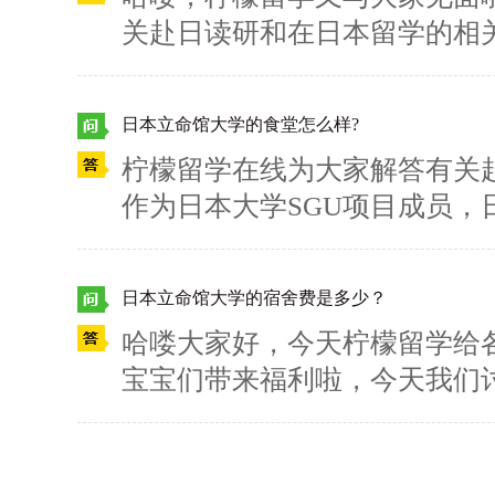
留学吧~
关赴日读研和在日本留学的相
项目的成员之一，日本关西学
日本关西地区的一所贵族大学，是
日本立命馆大学的食堂怎么样?
部）与14大研究科的综合性
柠檬留学在线为大家解答有关
专业分为本科学部和研究生院
作为日本大学SGU项目成员
部、社会学部、法学部、经济
立命馆大学的每个校区都设有
学部、教育学部、综合政策学
館食堂，这里常年开展六元（1
命环境学部、建筑学部。研究
日本立命馆大学的宿舍费是多少？
君挑选。很多来自东京、北海
究科、社会学研究科、法学研
哈喽大家好，今天柠檬留学给
起个大早呢！早餐是自助形式，
人间福祉研究科、国际学研究
宝宝们带来福利啦，今天我们
立命馆大学的更多信息，请大
科、理工学研究科、言语交流
成员之一：日本立命馆大学，
研究科、联合国外交课程。其
本立命馆大学的京都衣笠校区
为出名。有关日本关西学院大
区专门为海外留学生提供住所