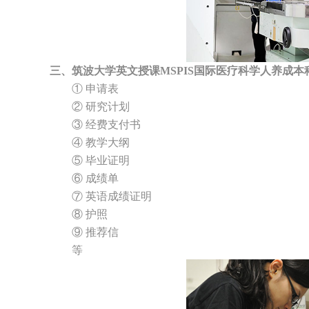
三、筑波大学英文授课MSPIS国际医疗科学人养成本
① 申请表
② 研究计划
③ 经费支付书
④ 教学大纲
⑤ 毕业证明
⑥ 成绩单
⑦ 英语成绩证明
⑧ 护照
⑨ 推荐信
等