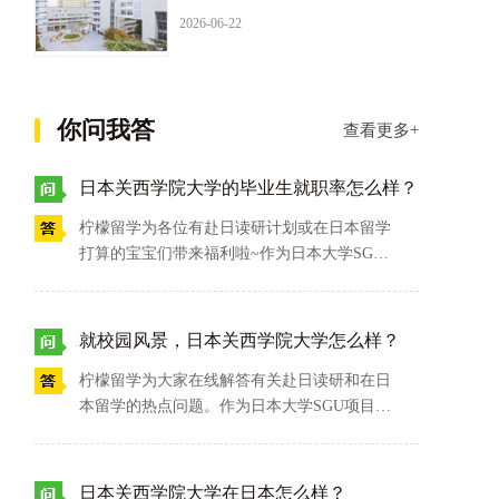
2026-06-22
你问我答
查看更多+
日本关西学院大学的毕业生就职率怎么样？
柠檬留学为各位有赴日读研计划或在日本留学
打算的宝宝们带来福利啦~作为日本大学SGU
项目的成员之一，日本关西学院大学的毕业生
就职率也是相当可观。以2019级毕业生为例，
关西学院大学毕业生综合就职率高达99.7%，
就校园风景，日本关西学院大学怎么样？
情况相对好。其中，毕业生对所在职场的满足
柠檬留学为大家在线解答有关赴日读研和在日
度达到了95.9%，可以说是充分实现了人生目
本留学的热点问题。作为日本大学SGU项目的
标和理想价值。有关日本关西学院大学的更多
重要成员之一，日本关西学院大学的校园风景
信息，请大家多多咨询柠檬留学吧~
怎么样呢？答案是答案是学校建筑群为经典的
西班牙布道院风格，其周围有240种约5万余棵
日本关西学院大学在日本怎么样？